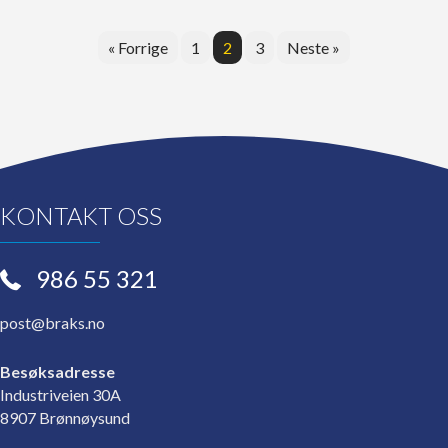
« Forrige
1
2
3
Neste »
KONTAKT OSS
986 55 321
post@braks.no
Besøksadresse
Industriveien 30A
8907 Brønnøysund