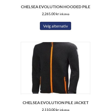
CHELSEA EVOLUTION HOODED PILE
2,265.00
kr
ink.mva
Dette
Velg alternativ
produktet
har
flere
varianter.
Alternativene
kan
velges
på
produktsiden
CHELSEA EVOLUTION PILE JACKET
2,110.00
kr
ink.mva