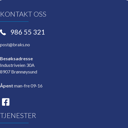
velges
på
KONTAKT OSS
produktsiden
986 55 321
post@braks.no
Besøksadresse
Industriveien 30A
8907 Brønnøysund
Åpent
man-fre 09-16
TJENESTER