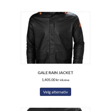
har
flere
varianter.
Alternativene
kan
velges
på
produktsiden
GALE RAIN JACKET
1,405.00
kr
ink.mva
Dette
Velg alternativ
produktet
har
flere
varianter.