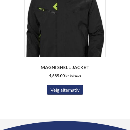
Alternativene
kan
velges
på
produktsiden
MAGNI SHELL JACKET
4,685.00
kr
ink.mva
Dette
Velg alternativ
produktet
har
flere
varianter.
Alternativene
kan