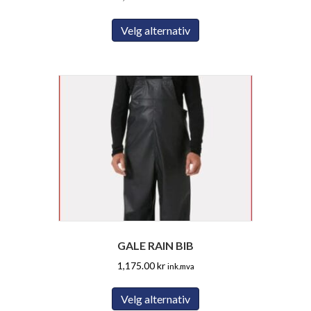
Dette
Velg alternativ
produktet
har
flere
varianter.
Alternativene
kan
velges
på
produktsiden
GALE RAIN BIB
1,175.00
kr
ink.mva
Dette
Velg alternativ
produktet