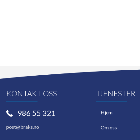
KONTAKT OSS
TJENESTER
986 55 321
Hjem
post@braks.no
Om oss