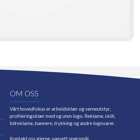
OM OSS
Vårt hovedfokus er arbeidsklær og verneutstyr,
profileringsklær med og uten logo. Reklame, skilt,
bilreklame, bannere, trykking og andre logovarer.
Kontakt oss gjerne, uansett spørsmål.