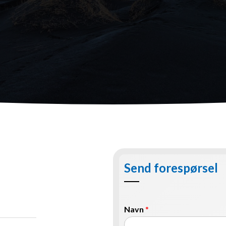
Send forespørsel
Navn
*