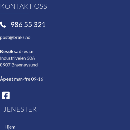
KONTAKT OSS
986 55 321
post@braks.no
Besøksadresse
Industriveien 30A
8907 Brønnøysund
Åpent
man-fre 09-16
TJENESTER
Hjem