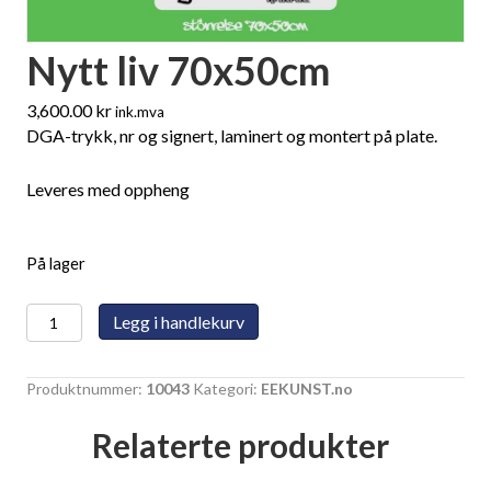
Nytt liv 70x50cm
3,600.00
kr
ink.mva
DGA-trykk, nr og signert, laminert og montert på plate.
Leveres med oppheng
På lager
Nytt
Legg i handlekurv
liv
70x50cm
Produktnummer:
10043
Kategori:
EEKUNST.no
antall
Relaterte produkter