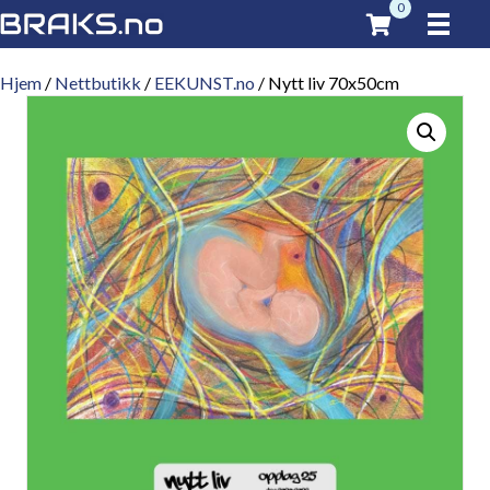
0
Hjem
/
Nettbutikk
/
EEKUNST.no
/ Nytt liv 70x50cm