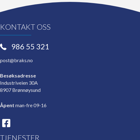
kan
velges
på
KONTAKT OSS
produktsiden
986 55 321
post@braks.no
Besøksadresse
Industriveien 30A
8907 Brønnøysund
Åpent
man-fre 09-16
TJENESTER