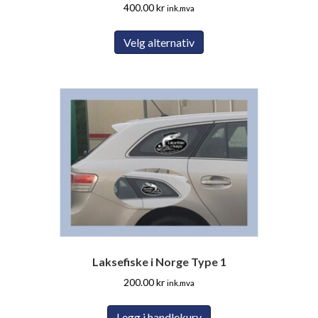
400.00
kr
ink.mva
Dette
Velg alternativ
produktet
har
flere
varianter.
Alternativene
kan
velges
på
produktsiden
Laksefiske i Norge Type 1
200.00
kr
ink.mva
Legg i handlekurv