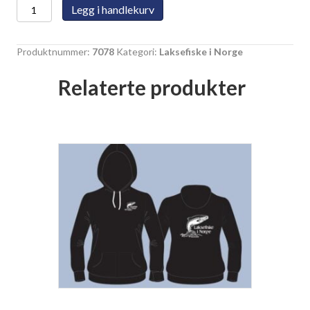
Laksefiske
Legg i handlekurv
i
Norge
Produktnummer:
7078
Kategori:
Laksefiske i Norge
Type
2
Relaterte produkter
antall