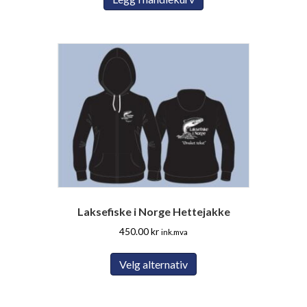
Laksefiske i Norge Hettejakke
450.00
kr
ink.mva
Dette
Velg alternativ
produktet
har
flere